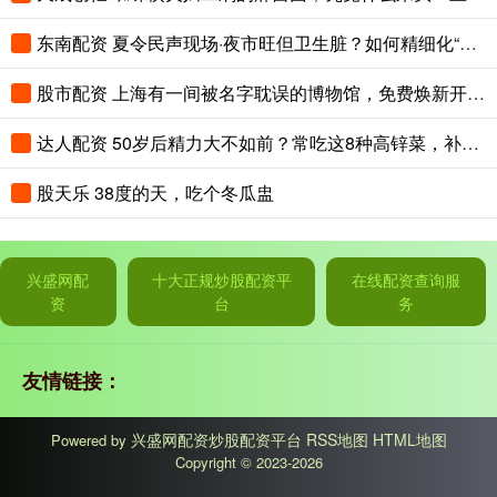
东南配资 夏令民声现场·夜市旺但卫生脏？如何精细化“绣”出夜市招牌？
股市配资 上海有一间被名字耽误的博物馆，免费焕新开放！互动体验超好玩！
达人配资 50岁后精力大不如前？常吃这8种高锌菜，补足营养，重回年轻状态
股天乐 38度的天，吃个冬瓜盅
兴盛网配
十大正规炒股配资平
在线配资查询服
资
台
务
友情链接：
兴盛网配资炒股配资平台
RSS地图
HTML地图
Powered by
Copyright
© 2023-2026