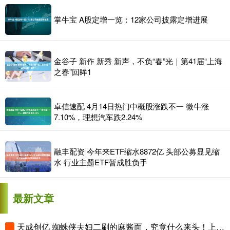
掌牛宝 A股定增一览：12家公司披露定增进展
金谷子 新作 新秀 新声，不负“春”光｜第41届“上海
之春”回眸1
卓信速配 4月14日热门中概股涨跌不一 微牛涨
7.10%，理想汽车跌2.24%
融丰配资 今年来ETF缩水8872亿 头部公募显见缩
水 行业主题ETF暂成胜负手
最新文章
天成创亿 蜘蛛侠夫妇二刷的麻酱面，究竟什么来头！上海这家老字号，最近生意火爆！