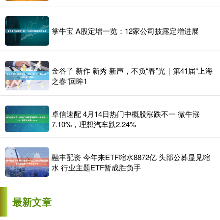
掌牛宝 A股定增一览：12家公司披露定增进展
金谷子 新作 新秀 新声，不负“春”光｜第41届“上海
之春”回眸1
卓信速配 4月14日热门中概股涨跌不一 微牛涨
7.10%，理想汽车跌2.24%
融丰配资 今年来ETF缩水8872亿 头部公募显见缩
水 行业主题ETF暂成胜负手
最新文章