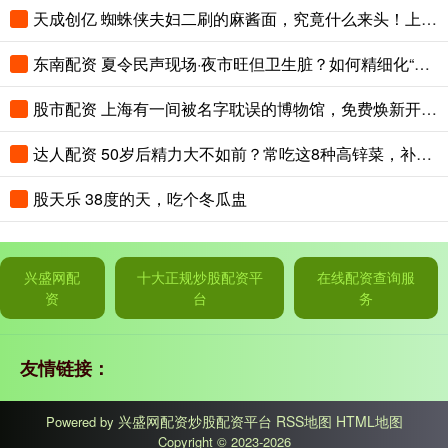
天成创亿 蜘蛛侠夫妇二刷的麻酱面，究竟什么来头！上海这家老字号，最近生意火爆！
东南配资 夏令民声现场·夜市旺但卫生脏？如何精细化“绣”出夜市招牌？
股市配资 上海有一间被名字耽误的博物馆，免费焕新开放！互动体验超好玩！
达人配资 50岁后精力大不如前？常吃这8种高锌菜，补足营养，重回年轻状态
股天乐 38度的天，吃个冬瓜盅
兴盛网配
十大正规炒股配资平
在线配资查询服
资
台
务
友情链接：
兴盛网配资炒股配资平台
RSS地图
HTML地图
Powered by
Copyright
© 2023-2026