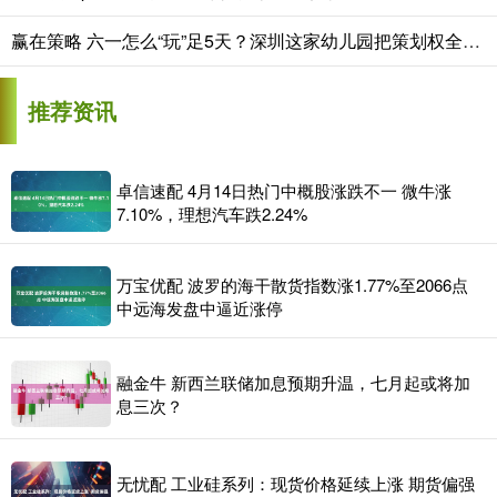
赢在策略 六一怎么“玩”足5天？深圳这家幼儿园把策划权全交给孩子
推荐资讯
卓信速配 4月14日热门中概股涨跌不一 微牛涨
7.10%，理想汽车跌2.24%
万宝优配 波罗的海干散货指数涨1.77%至2066点
中远海发盘中逼近涨停
融金牛 新西兰联储加息预期升温，七月起或将加
息三次？
无忧配 工业硅系列：现货价格延续上涨 期货偏强