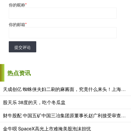
你的昵称
*
你的邮箱
*
提交评论
热点资讯
天成创亿 蜘蛛侠夫妇二刷的麻酱面，究竟什么来头！上海这家老字号，最近生意火爆！
股天乐 38度的天，吃个冬瓜盅
财牛股配 中国五矿中国三冶集团原董事长赵广利接受审查调查
金牛呗 SpaceX高光上市难掩美股泡沫担忧