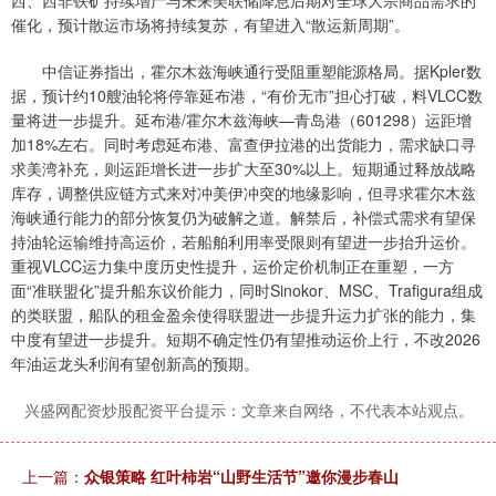
催化，预计散运市场将持续复苏，有望进入“散运新周期”。
中信证券指出，霍尔木兹海峡通行受阻重塑能源格局。据Kpler数
据，预计约10艘油轮将停靠延布港，“有价无市”担心打破，料VLCC数
量将进一步提升。延布港/霍尔木兹海峡—青岛港（601298）运距增
加18%左右。同时考虑延布港、富查伊拉港的出货能力，需求缺口寻
求美湾补充，则运距增长进一步扩大至30%以上。短期通过释放战略
库存，调整供应链方式来对冲美伊冲突的地缘影响，但寻求霍尔木兹
海峡通行能力的部分恢复仍为破解之道。解禁后，补偿式需求有望保
持油轮运输维持高运价，若船舶利用率受限则有望进一步抬升运价。
重视VLCC运力集中度历史性提升，运价定价机制正在重塑，一方
面“准联盟化”提升船东议价能力，同时Sinokor、MSC、Trafigura组成
的类联盟，船队的租金盈余使得联盟进一步提升运力扩张的能力，集
中度有望进一步提升。短期不确定性仍有望推动运价上行，不改2026
年油运龙头利润有望创新高的预期。
兴盛网配资炒股配资平台提示：文章来自网络，不代表本站观点。
上一篇：
众银策略 红叶柿岩“山野生活节”邀你漫步春山