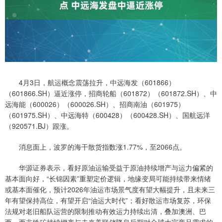
4月3日，航运概念震荡拉升，中远海发（601866）
（601866.SH）逼近涨停，招商轮船（601872）（601872.SH）、中
远海能（600026）（600026.SH）、招商南油（601975）
（601975.SH）、中远海特（600428）（600428.SH）、国航远洋
（920571.BJ）跟涨。
消息面上，波罗的海干散货指数涨1.77%，至2066点。
华源证券表示，看好原油运输受益于原油持续增产与运力偏紧的
基本面向好，“长锦因素”重塑定价逻辑，地缘变局可能持续带来情绪
或基本面催化，预计2026年油运市场景气度有望大幅提升，且未来三
年有望保持高位，有望开启“油运大时代”；看好散运市场复苏，环保
法规对老旧船队运营的限制推动有效运力持续出清，叠加澳洲、巴
西、西非铁矿持续增产与未来美联储降息后期对全球大宗商品需求的