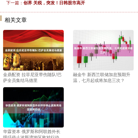
下一篇：
创界 关税，突发！日韩股市高开
相关文章
金鼎配资 拉菲尼亚带伤随队!巴
融金牛 新西兰联储加息预期升
萨全员集结马德里
温，七月起或将加息三次？
华霖资本 俄罗斯和阿联酋外长
呼吁停止波斯湾地区敌对行动