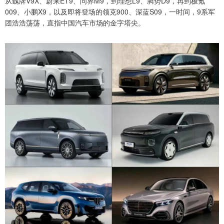
从魏牌V9X、蔚来ET9、问界M9，到理想L9、腾势D9，再到极氪
009、小鹏X9，以及即将登场的领克900、深蓝S09，一时间，9系军
团浩浩荡荡，直指中国汽车市场的金字塔尖。