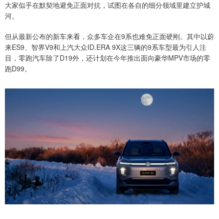
大家似乎在默契地避免正面对抗，试图在各自的细分领域里建立护城
河。
但从最新公布的新车来看，众多车企在9系也难免正面硬刚。其中以蔚
来ES9、智界V9和上汽大众ID.ERA 9X这三辆的9系车型最为引人注
目，零跑汽车除了D19外，还计划在今年推出面向豪华MPV市场的零
跑D99。