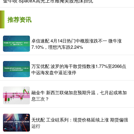
金牛呗 SpaceX高光上市难掩美股泡沫担忧
推荐资讯
卓信速配 4月14日热门中概股涨跌不一 微牛涨
7.10%，理想汽车跌2.24%
万宝优配 波罗的海干散货指数涨1.77%至2066点
中远海发盘中逼近涨停
融金牛 新西兰联储加息预期升温，七月起或将加
息三次？
无忧配 工业硅系列：现货价格延续上涨 期货偏强
运行