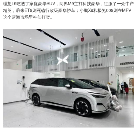
理想L9吃透了家庭豪华SUV，问界M9主打科技豪华，征服了一众中产
精英，蔚来ET9则死磕行政级豪华轿车；小鹏X9和极氪009则在MPV
这个蓝海市场里神仙打架。