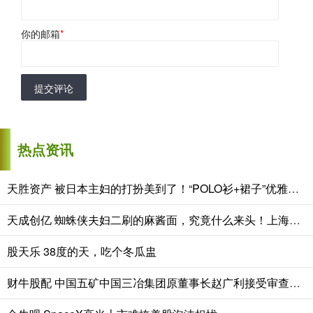
你的邮箱
*
提交评论
热点资讯
天胜资产 被日本主妇的打扮美到了！“POLO衫+裙子”优雅又有女人味，洋气
天成创亿 蜘蛛侠夫妇二刷的麻酱面，究竟什么来头！上海这家老字号，最近生意火爆！
股天乐 38度的天，吃个冬瓜盅
财牛股配 中国五矿中国三冶集团原董事长赵广利接受审查调查