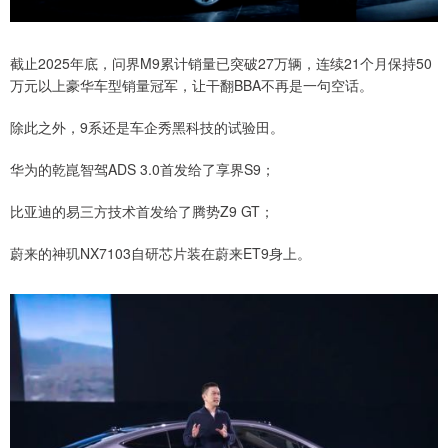
截止2025年底，问界M9累计销量已突破27万辆，连续21个月保持50
万元以上豪华车型销量冠军，让干翻BBA不再是一句空话。
除此之外，9系还是车企秀黑科技的试验田。
华为的乾崑智驾ADS 3.0首发给了享界S9；
比亚迪的易三方技术首发给了腾势Z9 GT；
蔚来的神玑NX7103自研芯片装在蔚来ET9身上。