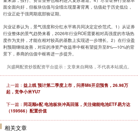
量来源，投行、资管业务也顺利进入复苏通道。4）尽管证券行业基本
面全面向好，但板块估值与业绩出现显著背离，估值处于历史低位，
行业正处于强周期底部验证期。
兴业证券认为，景气强度和分红水平将共同决定定价范式。1）从证券
行业整体的景气趋势来看，2026年行业ROE需要相对高强度的市场热
度作为支持，才能在相对较高的基数上实现进一步增长。2）在行业盈
利预期继续改善，对应的净资产收益率中枢有望提升至8%—10%的背
景下，券商的估值中枢将进一步提升。
兴盛网配资炒股配资平台提示：文章来自网络，不代表本站观点。
上一篇：
益上线 预计第二季度上市，问界M6开启预售，26.98万
起，竞争小米YU7
下一篇：
同花顺e配 电池板块冲高回落，关注储能电池ETF易方达
（159566）配置价值
相关文章