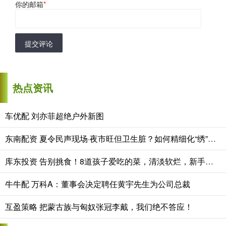
你的邮箱
*
提交评论
热点资讯
车优配 刘亦菲超绝户外新图
东南配资 夏令民声现场·夜市旺但卫生脏？如何精细化“绣”出夜市招牌？
库东投资 告别挑食！8道孩子爱吃的菜，清淡软烂，新手妈妈也能做
牛牛配 万科A：董事会决定聘任黄宇先生为公司总裁
互盈策略 把蒙古族与匈奴张冠李戴，我们绝不答应！