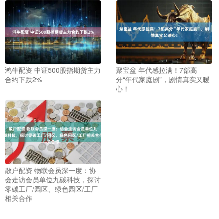
鸿牛配资 中证500股指期货主力
聚宝盆 年代感拉满！7部高
合约下跌2%
分“年代家庭剧”，剧情真实又暖
心！
散户配资 物联会员深一度：协
会走访会员单位九碳科技，探讨
零碳工厂/园区、绿色园区/工厂
相关合作